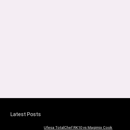
Latest Posts
Ufesa TotalChef RK10 vs Magimix Cook