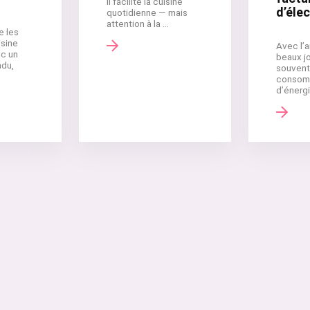
il facilite la cuisine
d’élec
quotidienne — mais
attention à la ...
e les
isine
Avec l’a
c un
beaux jo
ndu,
souvent
consom
d’énergie