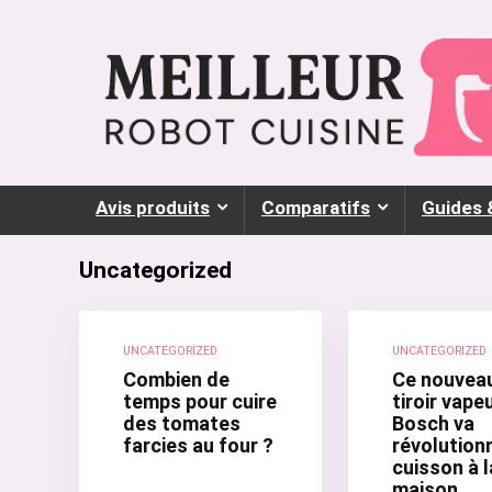
Avis produits
Comparatifs
Guides 
Uncategorized
UNCATEGORIZED
UNCATEGORIZED
Combien de
Ce nouvea
temps pour cuire
tiroir vape
des tomates
Bosch va
farcies au four ?
révolutionn
cuisson à l
maison