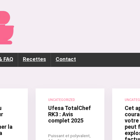
& FAQ
Recettes
Contact
UNCATEGORIZED
UNCATEG
u
Ufesa TotalChef
Cet a
ur
RK3 : Avis
coura
complet 2025
votre 
er la
peut f
a
explo
Puissant et polyvalent,
factu