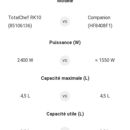
Modèle
TotalChef RK10
Companion
VS
(85106136)
(HF8408F1)
Puissance (W)
2400 W
≈ 1550 W
VS
Capacité maximale (L)
4,5 L
4,5 L
VS
Capacité utile (L)