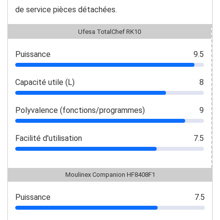
de service pièces détachées.
Ufesa TotalChef RK10
Puissance
9.5
Capacité utile (L)
8
Polyvalence (fonctions/programmes)
9
Facilité d'utilisation
7.5
Moulinex Companion HF8408F1
Puissance
7.5