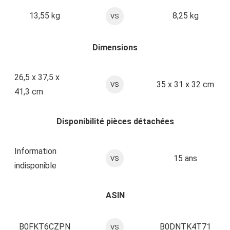
13,55 kg
8,25 kg
VS
Dimensions
26,5 x 37,5 x
35 x 31 x 32 cm
VS
41,3 cm
Disponibilité pièces détachées
Information
15 ans
VS
indisponible
ASIN
B0FKT6CZPN
B0DNTK4T71
VS