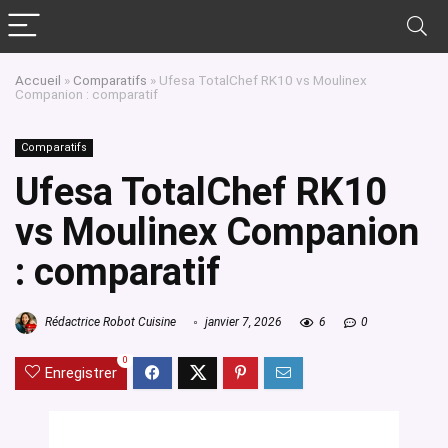
Accueil
»
Comparatifs
»
Ufesa TotalChef RK10 vs Moulinex
Companion : comparatif
Comparatifs
Ufesa TotalChef RK10
vs Moulinex Companion
: comparatif
Rédactrice Robot Cuisine
janvier 7, 2026
6
0
0
Enregistrer